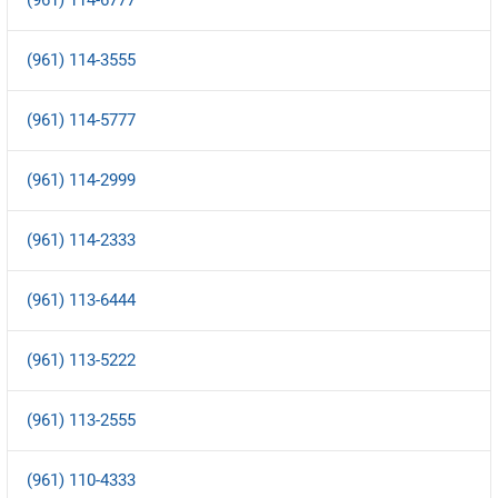
(961) 114-6777
(961) 114-3555
(961) 114-5777
(961) 114-2999
(961) 114-2333
(961) 113-6444
(961) 113-5222
(961) 113-2555
(961) 110-4333