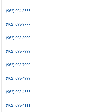
(962) 094-3555
(962) 093-9777
(962) 093-8000
(962) 093-7999
(962) 093-7000
(962) 093-4999
(962) 093-4555
(962) 093-4111