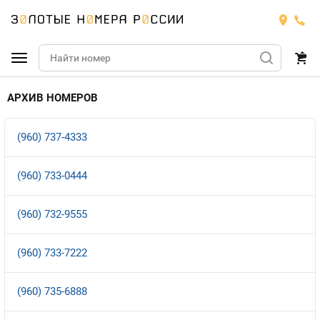
Подобрать номер
АРХИВ НОМЕРОВ
МТС
(960) 737-4333
Билайн
МТС
(960) 733-0444
Мегафон
Тарифы
БИЛАЙН
(960) 732-9555
Номера
Теле2
Тарифы
МЕГАФОН
Номера
(960) 733-7222
Йота
Тарифы
ТЕЛЕ2
Номера
(960) 735-6888
Продать номер
Тарифы
ЙОТА