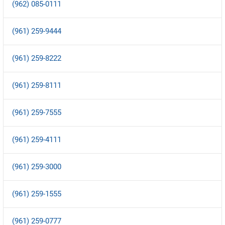
(962) 085-0111
(961) 259-9444
(961) 259-8222
(961) 259-8111
(961) 259-7555
(961) 259-4111
(961) 259-3000
(961) 259-1555
(961) 259-0777