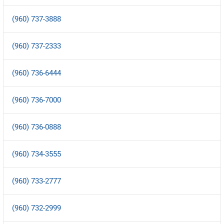
(960) 737-3888
(960) 737-2333
(960) 736-6444
(960) 736-7000
(960) 736-0888
(960) 734-3555
(960) 733-2777
(960) 732-2999