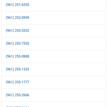
(961) 251-6555
(961) 252-0999
(961) 253-5333
(961) 253-7555
(961) 255-0888
(961) 255-1333
(961) 255-1777
(961) 255-2666