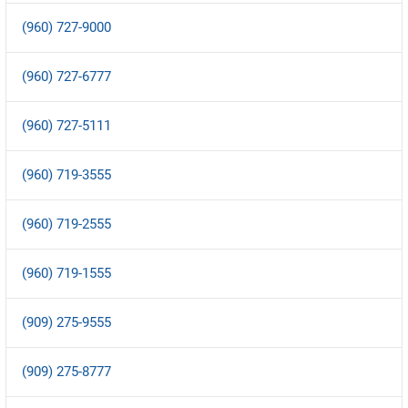
(960) 727-9000
(960) 727-6777
(960) 727-5111
(960) 719-3555
(960) 719-2555
(960) 719-1555
(909) 275-9555
(909) 275-8777