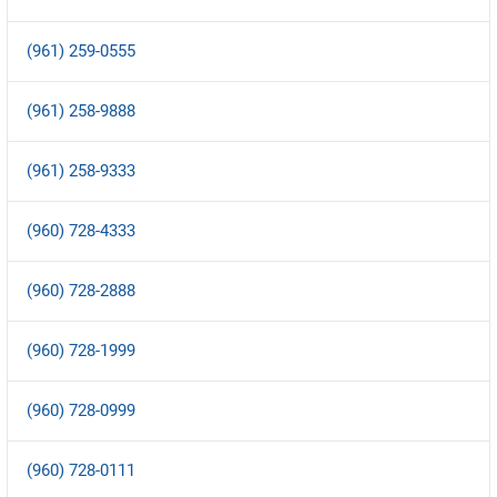
(961) 259-0555
(961) 258-9888
(961) 258-9333
(960) 728-4333
(960) 728-2888
(960) 728-1999
(960) 728-0999
(960) 728-0111