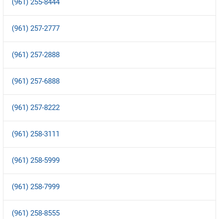
(961) 255-8444
(961) 257-2777
(961) 257-2888
(961) 257-6888
(961) 257-8222
(961) 258-3111
(961) 258-5999
(961) 258-7999
(961) 258-8555