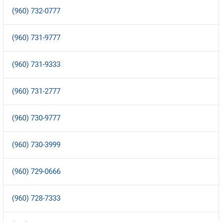
(960) 732-0777
(960) 731-9777
(960) 731-9333
(960) 731-2777
(960) 730-9777
(960) 730-3999
(960) 729-0666
(960) 728-7333