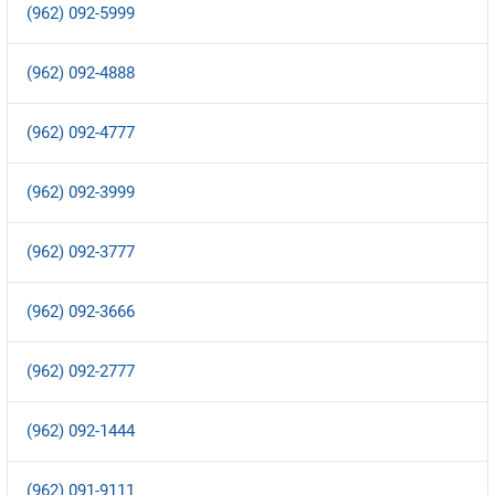
(962) 092-5999
(962) 092-4888
(962) 092-4777
(962) 092-3999
(962) 092-3777
(962) 092-3666
(962) 092-2777
(962) 092-1444
(962) 091-9111