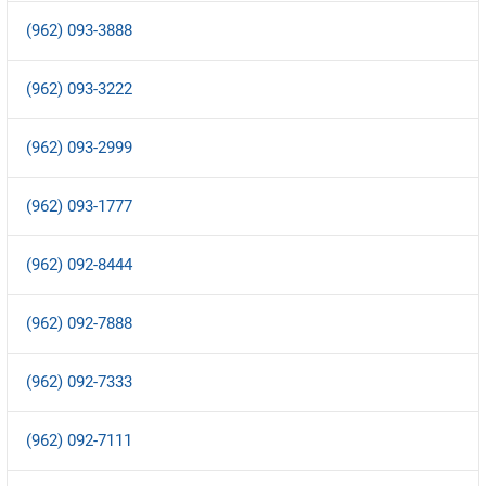
(962) 093-3888
(962) 093-3222
(962) 093-2999
(962) 093-1777
(962) 092-8444
(962) 092-7888
(962) 092-7333
(962) 092-7111