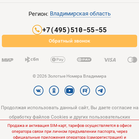
Пополнить баланс
Все тарифы
Контакты
Владимирская область
Регион:
Партнерам
+7(495)510-55-55
Оплата и доставка
Обратный звонок
Карта сайта
© 2026 Золотые Номера Владимира
Продолжая использовать данный сайт, Вы даете согласие на
обработку файлов Cookies и других пользовательских
Продажа и активация SIM-карт, тарифов осуществляется в офисе
данных, в соответствии с
Политикой конфиденциальности
и
оператора связи при личном предъявлении паспорта, через
Политикой в отношении обработки персональных данных
.
официальные приложения оператора (саморегистрация) и