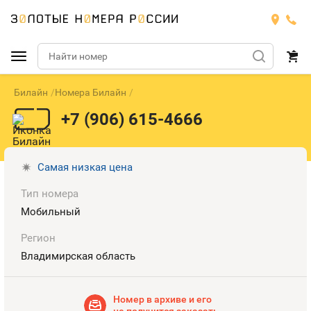
Билайн
Номера Билайн
Подобрать номер
+7 (906) 615-4666
МТС
Билайн
МТС
Самая низкая цена
Тип номера
Мегафон
Тарифы
БИЛАЙН
Номера
Мобильный
Теле2
Тарифы
МЕГАФОН
Регион
Номера
Владимирская область
Йота
Тарифы
ТЕЛЕ2
Номера
Продать номер
Тарифы
Номер в архиве и его
ЙОТА