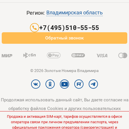
Пополнить баланс
Все тарифы
Контакты
Владимирская область
Регион:
Партнерам
+7(495)510-55-55
Оплата и доставка
Обратный звонок
Карта сайта
© 2026 Золотые Номера Владимира
Продолжая использовать данный сайт, Вы даете согласие на
обработку файлов Cookies и других пользовательских
Продажа и активация SIM-карт, тарифов осуществляется в офисе
данных, в соответствии с
Политикой конфиденциальности
и
оператора связи при личном предъявлении паспорта, через
Политикой в отношении обработки персональных данных
.
официальные приложения оператора (саморегистрация) и