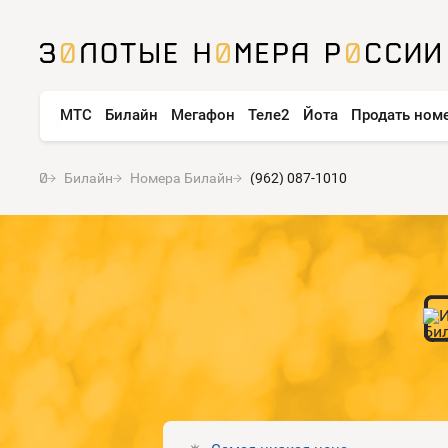
МТС
Билайн
Мегафон
Теле2
Йота
Продать ном
Билайн
Номера Билайн
(962) 087-1010