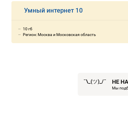
Умный интернет 10
10 гб
Регион: Москва и Московская область
¯\_(
ツ
)_/¯
НЕ Н
Мы подб