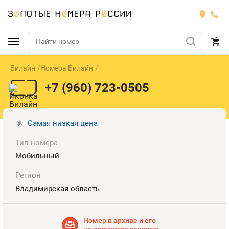
Билайн
Номера Билайн
Подобрать номер
+7 (960) 723-0505
МТС
Билайн
МТС
Самая низкая цена
Тип номера
Мегафон
Тарифы
БИЛАЙН
Номера
Мобильный
Теле2
Тарифы
МЕГАФОН
Регион
Номера
Владимирская область
Йота
Тарифы
ТЕЛЕ2
Номера
Продать номер
Тарифы
Номер в архиве и его
ЙОТА