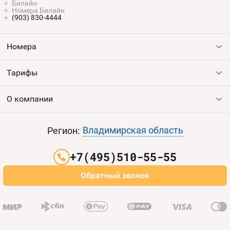
Билайн
Номера Билайн
(903) 830-4444
Номера
Тарифы
Все номера
Продать номер
О компании
Выгодные тарифы
Пополнить баланс
Все тарифы
Контакты
Владимирская область
Регион:
Партнерам
+7(495)510-55-55
Оплата и доставка
Обратный звонок
Карта сайта