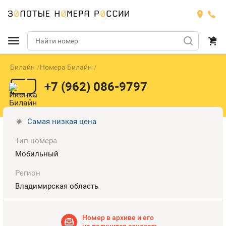
Билайн
Номера Билайн
Подобрать номер
+7 (962) 086-9797
МТС
Билайн
МТС
Самая низкая цена
Тип номера
Мегафон
Тарифы
БИЛАЙН
Номера
Мобильный
Теле2
Тарифы
МЕГАФОН
Регион
Номера
Владимирская область
Йота
Тарифы
ТЕЛЕ2
Номера
Продать номер
Тарифы
Номер в архиве и его
ЙОТА