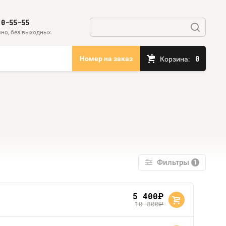
10-55-55
но, без выходных.
0
Номер на заказ
Корзина:
Фильтры
1
5 400
руб.
10 800
руб.