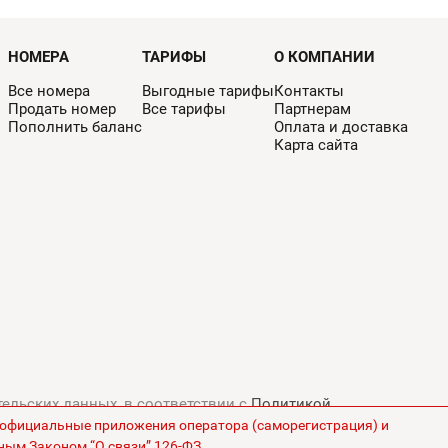
НОМЕРА
ТАРИФЫ
О КОМПАНИИ
Все номера
Выгодные тарифы
Контакты
Продать номер
Все тарифы
Партнерам
Пополнить баланс
Оплата и доставка
Карта сайта
тельских данных, в соответствии с
Политикой
з официальные приложения оператора (саморегистрация) и
ны на сайте указаны без НДС.
ным Законом “О связи” 126-ФЗ.