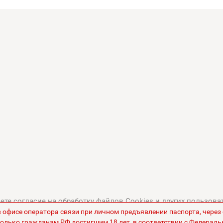
те согласие на обработку файлов Cookies и других пользова
в офисе оператора связи при личном предъявлении паспорта, чере
тикой в отношении обработки персональных данных
.
Все це
олько гражданам РФ достигшим 18 лет, в соответствии с Федераль