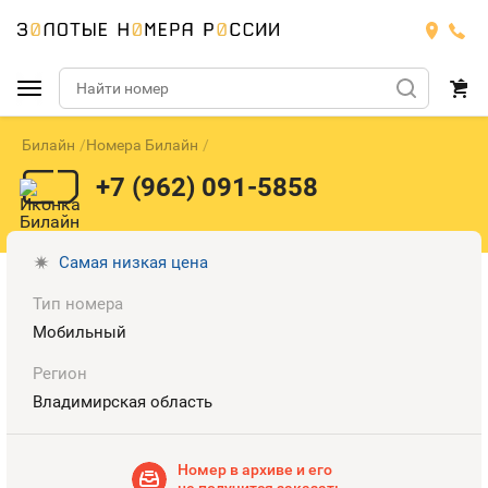
Билайн
Номера Билайн
Подобрать номер
+7 (962) 091-5858
МТС
Билайн
МТС
Самая низкая цена
Тип номера
Мегафон
Тарифы
БИЛАЙН
Номера
Мобильный
Теле2
Тарифы
МЕГАФОН
Регион
Номера
Владимирская область
Йота
Тарифы
ТЕЛЕ2
Номера
Продать номер
Тарифы
Номер в архиве и его
ЙОТА