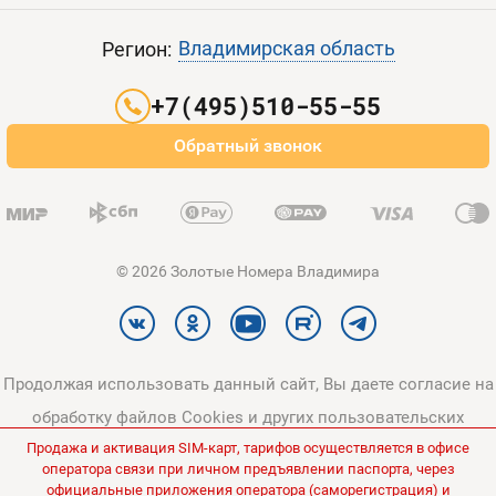
Пополнить баланс
Все тарифы
Контакты
Владимирская область
Регион:
Партнерам
+7(495)510-55-55
Оплата и доставка
Обратный звонок
Карта сайта
© 2026 Золотые Номера Владимира
Продолжая использовать данный сайт, Вы даете согласие на
обработку файлов Cookies и других пользовательских
Продажа и активация SIM-карт, тарифов осуществляется в офисе
данных, в соответствии с
Политикой конфиденциальности
и
оператора связи при личном предъявлении паспорта, через
Политикой в отношении обработки персональных данных
.
официальные приложения оператора (саморегистрация) и