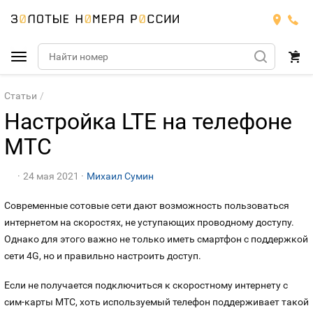
Подобрать номер
Статьи
Настройка LTE на телефоне
МТС
МТС
Билайн
МТС
24 мая 2021
Михаил Сумин
Мегафон
Тарифы
БИЛАЙН
Современные сотовые сети дают возможность пользоваться
Номера
интернетом на скоростях, не уступающих проводному доступу.
Теле2
Тарифы
МЕГАФОН
Однако для этого важно не только иметь смартфон с поддержкой
Номера
сети 4G, но и правильно настроить доступ.
Йота
Тарифы
ТЕЛЕ2
Номера
Если не получается подключиться к скоростному интернету с
Продать номер
Тарифы
сим-карты МТС, хоть используемый телефон поддерживает такой
ЙОТА