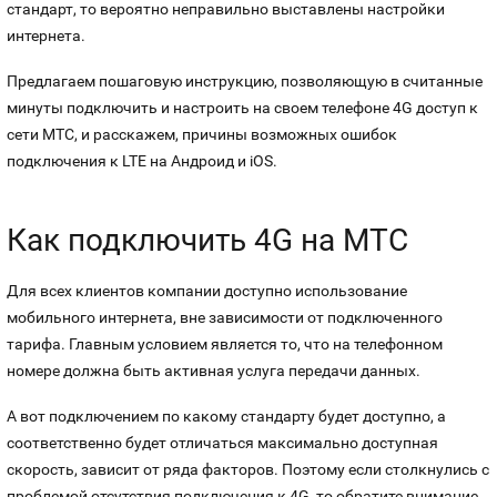
стандарт, то вероятно неправильно выставлены настройки
Оплата и доставка
Тарифы
интернета.
Предлагаем пошаговую инструкцию, позволяющую в считанные
Контакты
минуты подключить и настроить на своем телефоне 4G доступ к
сети МТС, и расскажем, причины возможных ошибок
Устройства
подключения к LTE на Андроид и iOS.
Как подключить 4G на МТС
Для всех клиентов компании доступно использование
мобильного интернета, вне зависимости от подключенного
тарифа. Главным условием является то, что на телефонном
номере должна быть активная услуга передачи данных.
А вот подключением по какому стандарту будет доступно, а
соответственно будет отличаться максимально доступная
скорость, зависит от ряда факторов. Поэтому если столкнулись с
проблемой отсутствия подключения к 4G, то обратите внимание