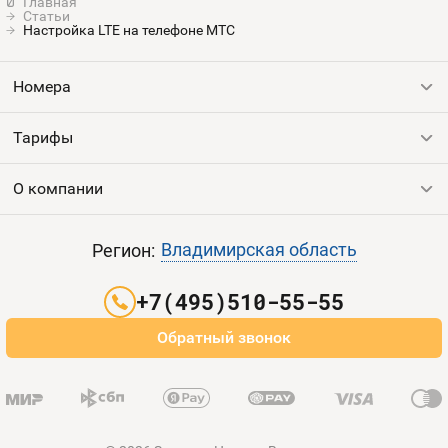
Статьи
Настройка LTE на телефоне МТС
Номера
Тарифы
Все номера
Продать номер
О компании
Выгодные тарифы
Пополнить баланс
Все тарифы
Контакты
Владимирская область
Регион:
Партнерам
+7(495)510-55-55
Оплата и доставка
Обратный звонок
Карта сайта