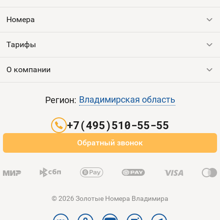
Оплата и доставка
Тарифы
Номера
Контакты
Тарифы
Все номера
Продать номер
Устройства
О компании
Выгодные тарифы
Пополнить баланс
Все тарифы
Контакты
Владимирская область
Регион:
Партнерам
+7(495)510-55-55
Оплата и доставка
Обратный звонок
Карта сайта
© 2026 Золотые Номера Владимира