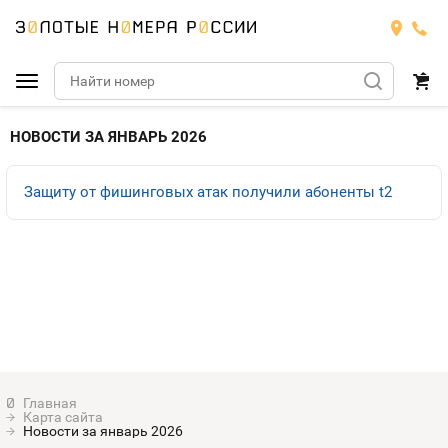
Подобрать номер
НОВОСТИ ЗА ЯНВАРЬ 2026
МТС
Защиту от фишинговых атак получили абоненты t2
Билайн
МТС
Мегафон
Тарифы
БИЛАЙН
Номера
Теле2
Тарифы
МЕГАФОН
Номера
Йота
Тарифы
ТЕЛЕ2
Номера
Карта сайта
Продать номер
Тарифы
Новости за январь 2026
ЙОТА