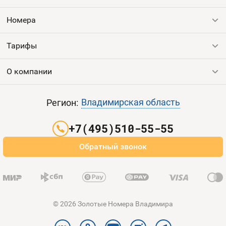
Оплата и доставка
Тарифы
Номера
Контакты
Тарифы
Все номера
Продать номер
Устройства
О компании
Выгодные тарифы
Пополнить баланс
Все тарифы
Контакты
Владимирская область
Регион:
Партнерам
+7(495)510-55-55
Оплата и доставка
Обратный звонок
Карта сайта
© 2026 Золотые Номера Владимира