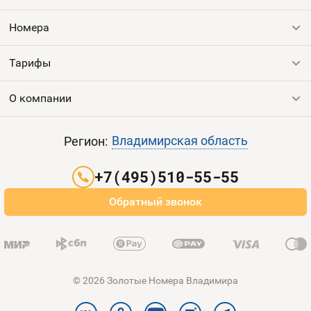
Оплата и доставка
Тарифы
Номера
Контакты
Тарифы
Все номера
Продать номер
Устройства
О компании
Выгодные тарифы
Пополнить баланс
Все тарифы
Контакты
Владимирская область
Регион:
Партнерам
+7(495)510-55-55
Оплата и доставка
Обратный звонок
Карта сайта
© 2026 Золотые Номера Владимира