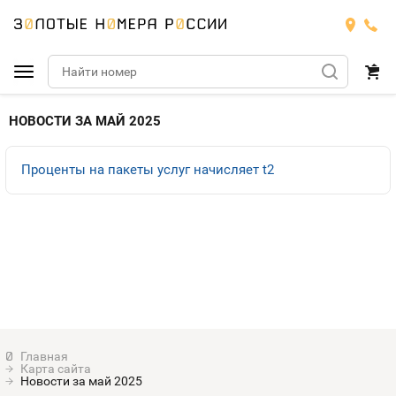
Подобрать номер
НОВОСТИ ЗА МАЙ 2025
МТС
Проценты на пакеты услуг начисляет t2
Билайн
МТС
Мегафон
Тарифы
БИЛАЙН
Номера
Теле2
Тарифы
МЕГАФОН
Номера
Йота
Тарифы
ТЕЛЕ2
Номера
Карта сайта
Продать номер
Тарифы
Новости за май 2025
ЙОТА