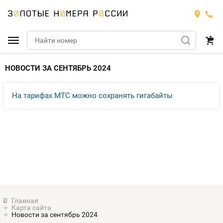
Подобрать номер
НОВОСТИ ЗА СЕНТЯБРЬ 2024
МТС
На тарифах МТС можно сохранять гигабайты
Билайн
МТС
Мегафон
Тарифы
БИЛАЙН
Номера
Теле2
Тарифы
МЕГАФОН
Номера
Йота
Тарифы
ТЕЛЕ2
Номера
Карта сайта
Продать номер
Тарифы
Новости за сентябрь 2024
ЙОТА