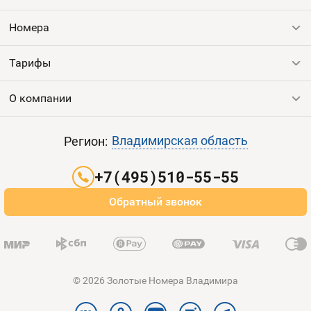
Оплата и доставка
Тарифы
Номера
Контакты
Тарифы
Все номера
Продать номер
Устройства
О компании
Выгодные тарифы
Пополнить баланс
Все тарифы
Контакты
Владимирская область
Регион:
Партнерам
+7(495)510-55-55
Оплата и доставка
Обратный звонок
Карта сайта
© 2026 Золотые Номера Владимира