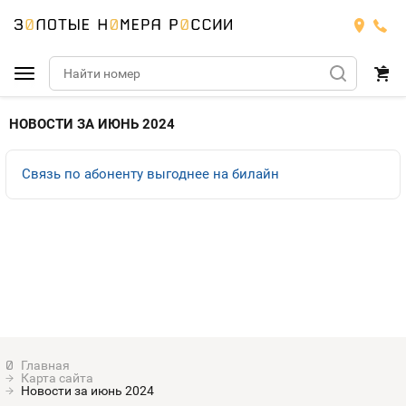
Подобрать номер
НОВОСТИ ЗА ИЮНЬ 2024
МТС
Связь по абоненту выгоднее на билайн
Билайн
МТС
Мегафон
Тарифы
БИЛАЙН
Номера
Теле2
Тарифы
МЕГАФОН
Номера
Йота
Тарифы
ТЕЛЕ2
Номера
Карта сайта
Продать номер
Тарифы
Новости за июнь 2024
ЙОТА