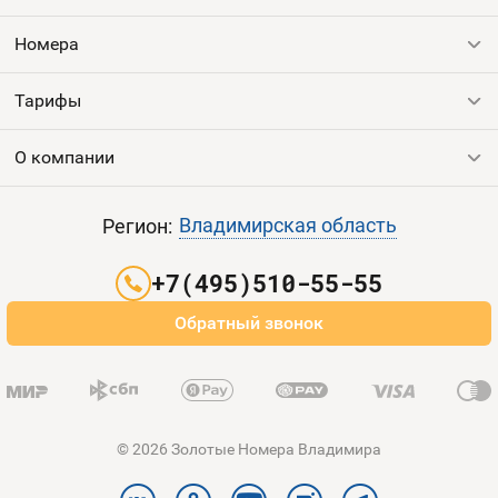
Оплата и доставка
Тарифы
Номера
Контакты
Тарифы
Все номера
Продать номер
Устройства
О компании
Выгодные тарифы
Пополнить баланс
Все тарифы
Контакты
Владимирская область
Регион:
Партнерам
+7(495)510-55-55
Оплата и доставка
Обратный звонок
Карта сайта
© 2026 Золотые Номера Владимира