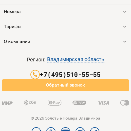
Оплата и доставка
Тарифы
Номера
Контакты
Тарифы
Все номера
Продать номер
Устройства
О компании
Выгодные тарифы
Пополнить баланс
Все тарифы
Контакты
Владимирская область
Регион:
Партнерам
+7(495)510-55-55
Оплата и доставка
Обратный звонок
Карта сайта
© 2026 Золотые Номера Владимира