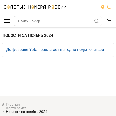
Подобрать номер
НОВОСТИ ЗА НОЯБРЬ 2024
МТС
До февраля Yota предлагает выгодно подключиться
Билайн
МТС
Мегафон
Тарифы
БИЛАЙН
Номера
Теле2
Тарифы
МЕГАФОН
Номера
Йота
Тарифы
ТЕЛЕ2
Номера
Карта сайта
Продать номер
Тарифы
Новости за ноябрь 2024
ЙОТА