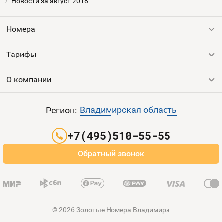
Новости за август 2018
Оплата и доставка
Тарифы
Номера
Контакты
Тарифы
Все номера
Устройства
Продать номер
О компании
Выгодные тарифы
Пополнить баланс
Все тарифы
Контакты
Владимирская область
Регион:
Партнерам
+7(495)510-55-55
Оплата и доставка
Обратный звонок
Карта сайта
© 2026 Золотые Номера Владимира