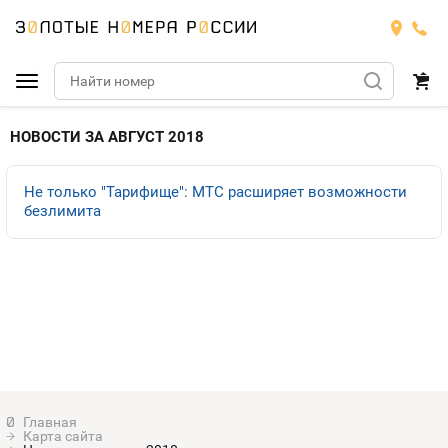
Подобрать номер
НОВОСТИ ЗА АВГУСТ 2018
МТС
Не только "Тарифище": МТС расширяет возможности
безлимита
Билайн
МТС
Мегафон
Тарифы
БИЛАЙН
Номера
Теле2
Тарифы
МЕГАФОН
Номера
Йота
Тарифы
ТЕЛЕ2
Номера
Продать номер
Тарифы
ЙОТА
Карта сайта