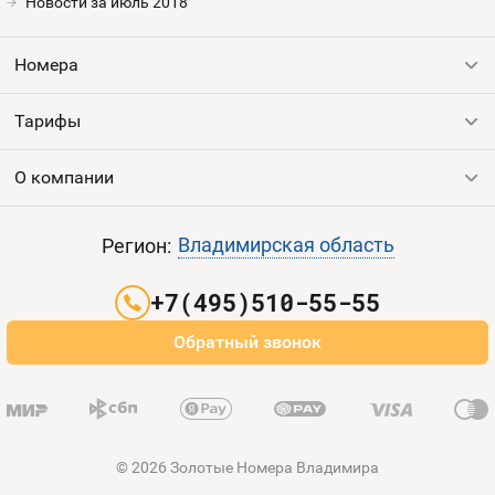
Новости за июль 2018
Оплата и доставка
Тарифы
Номера
Контакты
Тарифы
Все номера
Устройства
Продать номер
О компании
Выгодные тарифы
Пополнить баланс
Все тарифы
Контакты
Владимирская область
Регион:
Партнерам
+7(495)510-55-55
Оплата и доставка
Обратный звонок
Карта сайта
© 2026 Золотые Номера Владимира