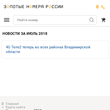
Подобрать номер
НОВОСТИ ЗА ИЮЛЬ 2018
МТС
4G Теле2 теперь во всех районах Владимирской
области
Билайн
МТС
Мегафон
Тарифы
БИЛАЙН
Номера
Теле2
Тарифы
МЕГАФОН
Номера
Йота
Тарифы
ТЕЛЕ2
Номера
Продать номер
Тарифы
ЙОТА
Карта сайта