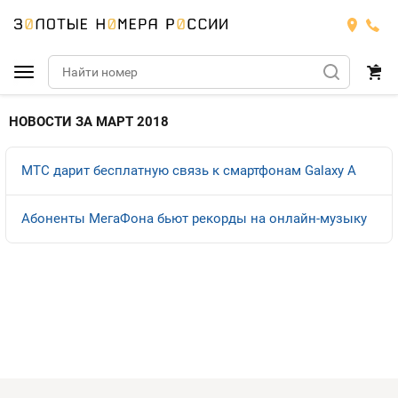
Подобрать номер
НОВОСТИ ЗА МАРТ 2018
МТС
МТС дарит бесплатную связь к смартфонам Galaxy A
Билайн
МТС
Абоненты МегаФона бьют рекорды на онлайн-музыку
Мегафон
Тарифы
БИЛАЙН
Номера
Теле2
Тарифы
МЕГАФОН
Номера
Йота
Тарифы
ТЕЛЕ2
Номера
Продать номер
Тарифы
ЙОТА