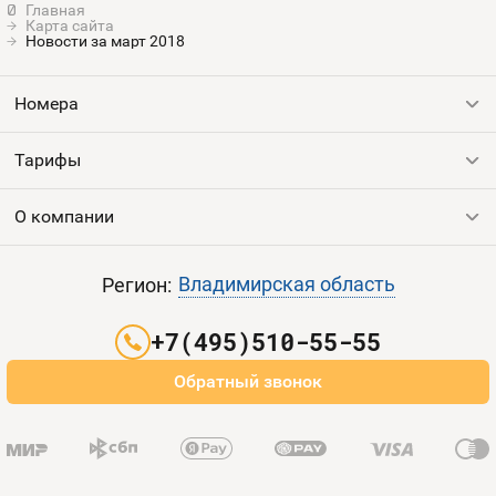
Карта сайта
Оплата и доставка
Тарифы
Новости за март 2018
Контакты
Номера
Устройства
Тарифы
Все номера
Продать номер
О компании
Выгодные тарифы
Пополнить баланс
Все тарифы
Контакты
Владимирская область
Регион:
Партнерам
+7(495)510-55-55
Оплата и доставка
Обратный звонок
Карта сайта