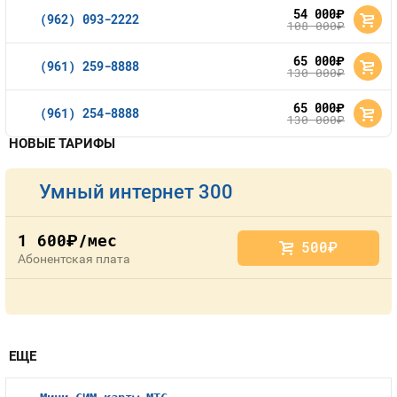
54 000
руб.
(962) 093-2222
108 000
руб.
65 000
руб.
(961) 259-8888
130 000
руб.
65 000
руб.
(961) 254-8888
130 000
руб.
НОВЫЕ ТАРИФЫ
Умный интернет 300
1 600
/мес
руб.
500
руб.
Абонентская плата
ЕЩЕ