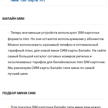
Мини СИМ карты МТС
БИЛАЙН MINI
Теперь все меньше устройств используют SIM карточки
формата mini. Но они остаются используемыми у абонентов.
Можно использовать красивый телефон и оптимальный
тарифный план, для новой мини СИМ карты Билайн. На сайте
самый большой каталог сотовых номеров региона и
эксклюзивных тарифов для билайновских mini SIM карточек.
Мы реализуем СИМ карты Билайн типа мини по самой
лучшей цене.
ПОДБОР МИНИ СИМ
Для покупки SIM карточки Билайн типа мини вам нужно