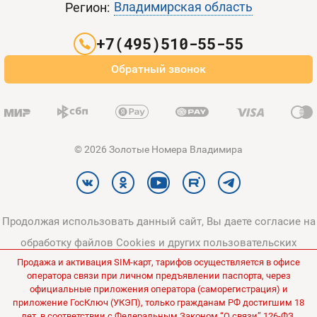
Контакты
Владимирская область
Регион:
Партнерам
+7(495)510-55-55
Оплата и доставка
Обратный звонок
Карта сайта
© 2026 Золотые Номера Владимира
Продолжая использовать данный сайт, Вы даете согласие на
обработку файлов Cookies и других пользовательских
Продажа и активация SIM-карт, тарифов осуществляется в офисе
данных, в соответствии с
Политикой конфиденциальности
и
оператора связи при личном предъявлении паспорта, через
Политикой в отношении обработки персональных данных
.
официальные приложения оператора (саморегистрация) и
приложение ГосКлюч (УКЭП), только гражданам РФ достигшим 18
Все цены на сайте указаны без НДС.
лет, в соответствии с Федеральным Законом “О связи” 126-ФЗ.