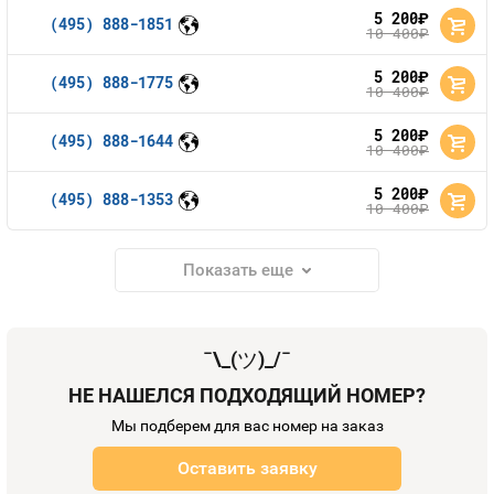
5 200
руб.
(495) 888-1851
10 400
руб.
5 200
руб.
(495) 888-1775
10 400
руб.
5 200
руб.
(495) 888-1644
10 400
руб.
5 200
руб.
(495) 888-1353
10 400
руб.
Показать еще
¯\_(
ツ
)_/¯
НЕ НАШЕЛСЯ ПОДХОДЯЩИЙ НОМЕР?
Мы подберем для вас номер на заказ
Оставить заявку