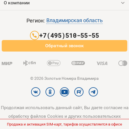
О компании
Выгодные тарифы
Пополнить баланс
Все тарифы
Контакты
Владимирская область
Регион:
Партнерам
+7(495)510-55-55
Оплата и доставка
Обратный звонок
Карта сайта
© 2026 Золотые Номера Владимира
Продолжая использовать данный сайт, Вы даете согласие на
обработку файлов Cookies и других пользовательских
Продажа и активация SIM-карт, тарифов осуществляется в офисе
данных, в соответствии с
Политикой конфиденциальности
и