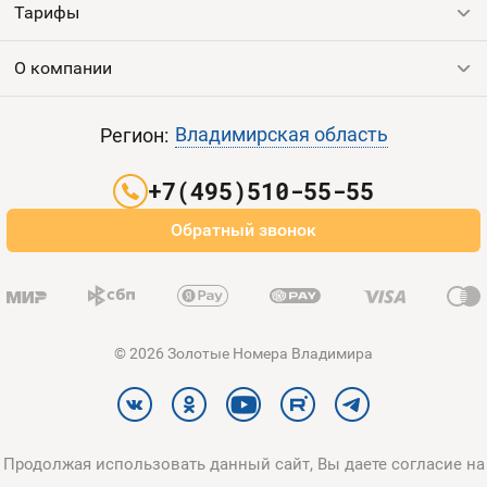
Тарифы
Все номера
Продать номер
О компании
Выгодные тарифы
Пополнить баланс
Все тарифы
Контакты
Владимирская область
Регион:
Партнерам
+7(495)510-55-55
Оплата и доставка
Обратный звонок
Карта сайта
© 2026 Золотые Номера Владимира
Продолжая использовать данный сайт, Вы даете согласие на