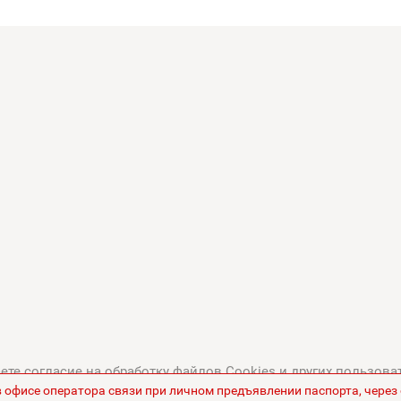
те согласие на обработку файлов Cookies и других пользова
в офисе оператора связи при личном предъявлении паспорта, чере
тикой в отношении обработки персональных данных
.
Все це