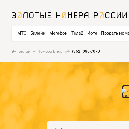
МТС
Билайн
Мегафон
Теле2
Йота
Продать ном
Билайн
Номера Билайн
(962) 086-7070