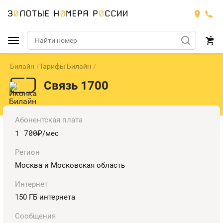
Билайн
Тарифы Билайн
Подобрать номер
Связь 1700
МТС
Билайн
МТС
Абонентская плата
1 700
руб.
/мес
Мегафон
Тарифы
БИЛАЙН
Номера
Регион
Теле2
Москва и Московская область
Тарифы
МЕГАФОН
Номера
Интернет
Йота
Тарифы
ТЕЛЕ2
150 ГБ интернета
Номера
Продать номер
Тарифы
ЙОТА
Сообщения