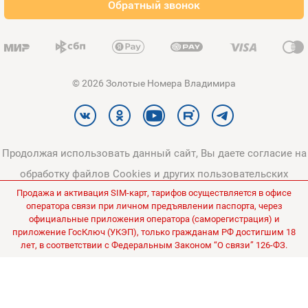
Обратный звонок
Карта сайта
© 2026 Золотые Номера Владимира
Продолжая использовать данный сайт, Вы даете согласие на
обработку файлов Cookies и других пользовательских
Продажа и активация SIM-карт, тарифов осуществляется в офисе
данных, в соответствии с
Политикой конфиденциальности
и
оператора связи при личном предъявлении паспорта, через
Политикой в отношении обработки персональных данных
.
официальные приложения оператора (саморегистрация) и
приложение ГосКлюч (УКЭП), только гражданам РФ достигшим 18
Все цены на сайте указаны без НДС.
лет, в соответствии с Федеральным Законом “О связи” 126-ФЗ.