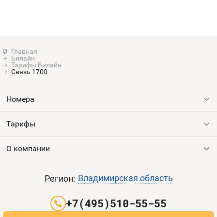
Билайн
Тарифы Билайн
Связь 1700
Номера
Тарифы
Все номера
Продать номер
О компании
Выгодные тарифы
Пополнить баланс
Все тарифы
Контакты
Владимирская область
Регион:
Партнерам
+7(495)510-55-55
Оплата и доставка