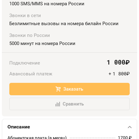
1000 SMS/MMS на номера России
Оплата и доставка
Тарифы
Звонки в сети
Безлимитные вызовы на номера билайн России
Контакты
Звонки по России
Устройства
5000 минут на номера России
1 000
руб.
Подключение
1 800
Авансовый платеж
+
руб.
Заказать
Сравнить
Описание
Абонентская плата (в месяц)
1700
руб.