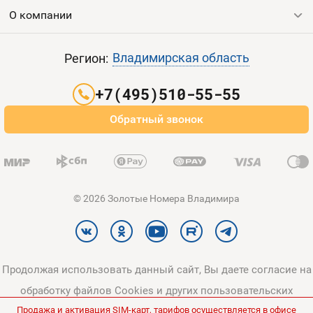
Продать номер
О компании
Выгодные тарифы
Пополнить баланс
Все тарифы
Контакты
Владимирская область
Регион:
Партнерам
+7(495)510-55-55
Оплата и доставка
Обратный звонок
Карта сайта
© 2026 Золотые Номера Владимира
Продолжая использовать данный сайт, Вы даете согласие на
обработку файлов Cookies и других пользовательских
Продажа и активация SIM-карт, тарифов осуществляется в офисе
данных, в соответствии с
Политикой конфиденциальности
и