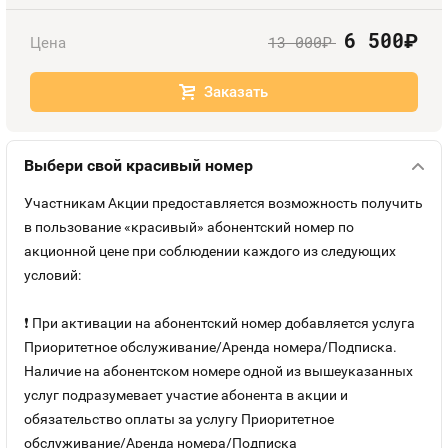
Оплата и доставка
Тарифы
6 500
руб.
13 000
Цена
руб.
Контакты
Заказать
Устройства
Выбери свой красивый номер
Участникам Акции предоставляется возможность получить
в пользование «красивый» абонентский номер по
акционной цене при соблюдении каждого из следующих
условий:
❗ При активации на абонентский номер добавляется услуга
Приоритетное обслуживание/Аренда номера/Подписка.
Наличие на абонентском номере одной из вышеуказанных
услуг подразумевает участие абонента в акции и
обязательство оплаты за услугу Приоритетное
обслуживание/Аренда номера/Подписка