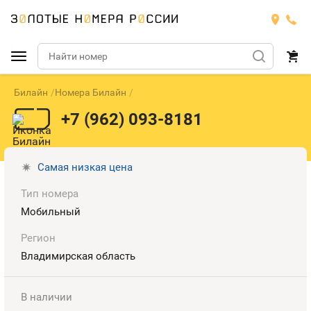
Билайн
Номера Билайн
Подобрать номер
+7 (962) 093-8181
МТС
Билайн
МТС
Самая низкая цена
Тип номера
Мегафон
Тарифы
БИЛАЙН
Номера
Мобильный
Теле2
Тарифы
МЕГАФОН
Регион
Номера
Владимирская область
Йота
Тарифы
ТЕЛЕ2
Номера
В наличии
Продать номер
Тарифы
ЙОТА