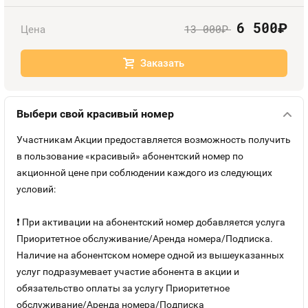
Оплата и доставка
Тарифы
6 500
руб.
13 000
Цена
руб.
Контакты
Заказать
Устройства
Выбери свой красивый номер
Участникам Акции предоставляется возможность получить
в пользование «красивый» абонентский номер по
акционной цене при соблюдении каждого из следующих
условий:
❗ При активации на абонентский номер добавляется услуга
Приоритетное обслуживание/Аренда номера/Подписка.
Наличие на абонентском номере одной из вышеуказанных
услуг подразумевает участие абонента в акции и
обязательство оплаты за услугу Приоритетное
обслуживание/Аренда номера/Подписка