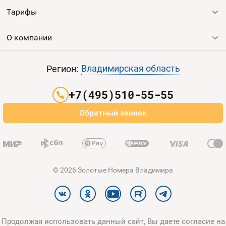
Тарифы
Все номера
Продать номер
О компании
Выгодные тарифы
Пополнить баланс
Все тарифы
Контакты
Владимирская область
Регион:
Партнерам
+7(495)510-55-55
Оплата и доставка
Обратный звонок
Карта сайта
© 2026 Золотые Номера Владимира
Продолжая использовать данный сайт, Вы даете согласие на