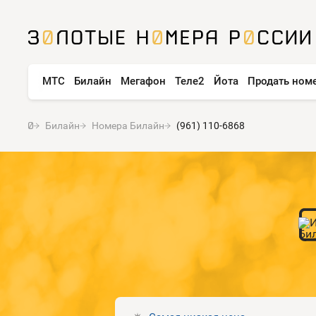
МТС
Билайн
Мегафон
Теле2
Йота
Продать ном
Билайн
Номера Билайн
(961) 110-6868