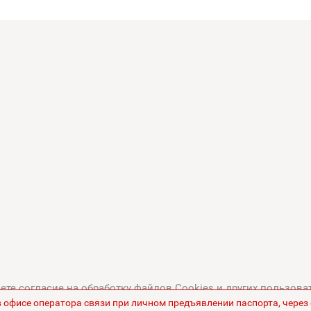
те согласие на обработку файлов Cookies и других пользова
в офисе оператора связи при личном предъявлении паспорта, чере
тикой в отношении обработки персональных данных
.
Все це