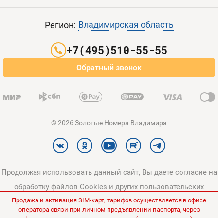
Пополнить баланс
Все тарифы
Контакты
Владимирская область
Регион:
Партнерам
+7(495)510-55-55
Оплата и доставка
Обратный звонок
Карта сайта
© 2026 Золотые Номера Владимира
Продолжая использовать данный сайт, Вы даете согласие на
обработку файлов Cookies и других пользовательских
Продажа и активация SIM-карт, тарифов осуществляется в офисе
данных, в соответствии с
Политикой конфиденциальности
и
оператора связи при личном предъявлении паспорта, через
Политикой в отношении обработки персональных данных
.