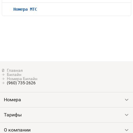
Номера МТС
Билайн
Номера Билайн
(960) 735-2626
Номера
Тарифы
Все номера
Продать номер
О компании
Выгодные тарифы