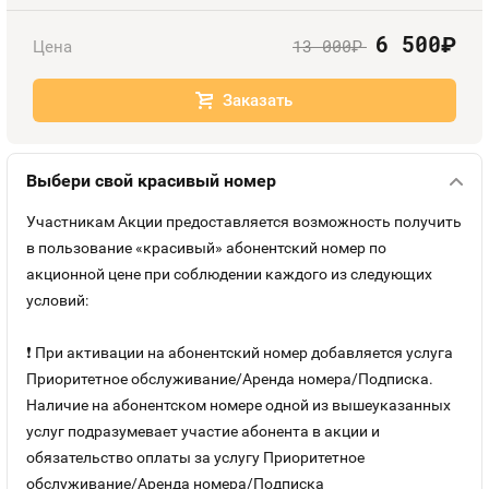
Оплата и доставка
Тарифы
6 500
руб.
13 000
Цена
руб.
Контакты
Заказать
Устройства
Выбери свой красивый номер
Участникам Акции предоставляется возможность получить
в пользование «красивый» абонентский номер по
акционной цене при соблюдении каждого из следующих
условий:
❗ При активации на абонентский номер добавляется услуга
Приоритетное обслуживание/Аренда номера/Подписка.
Наличие на абонентском номере одной из вышеуказанных
услуг подразумевает участие абонента в акции и
обязательство оплаты за услугу Приоритетное
обслуживание/Аренда номера/Подписка