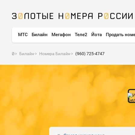
МТС
Билайн
Мегафон
Теле2
Йота
Продать ном
Билайн
Номера Билайн
(960) 725-4747