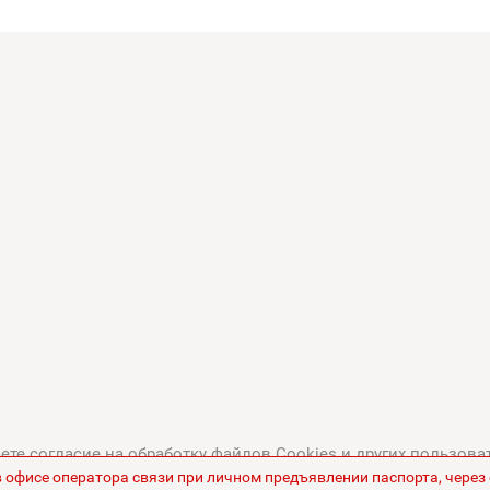
те согласие на обработку файлов Cookies и других пользова
в офисе оператора связи при личном предъявлении паспорта, чере
тикой в отношении обработки персональных данных
.
Все це