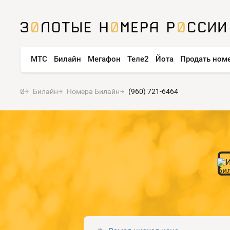
МТС
Билайн
Мегафон
Теле2
Йота
Продать ном
Билайн
Номера Билайн
(960) 721-6464