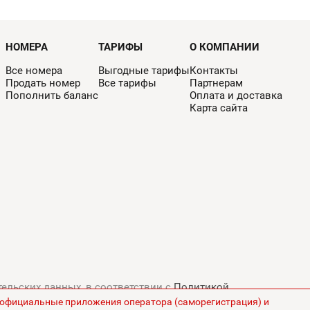
НОМЕРА
ТАРИФЫ
О КОМПАНИИ
Все номера
Выгодные тарифы
Контакты
Продать номер
Все тарифы
Партнерам
Пополнить баланс
Оплата и доставка
Карта сайта
тельских данных, в соответствии с
Политикой
з официальные приложения оператора (саморегистрация) и
ны на сайте указаны без НДС.