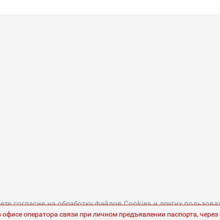
те согласие на обработку файлов Cookies и других пользова
в офисе оператора связи при личном предъявлении паспорта, чере
тикой в отношении обработки персональных данных
.
Все це