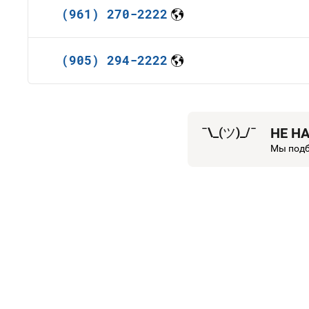
(961) 270-2222
(905) 294-2222
¯\_(
ツ
)_/¯
НЕ Н
Мы подб