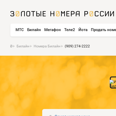
МТС
Билайн
Мегафон
Теле2
Йота
Продать ном
Билайн
Номера Билайн
(909) 274-2222