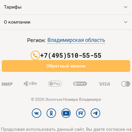
Тарифы
Все номера
Продать номер
О компании
Выгодные тарифы
Пополнить баланс
Все тарифы
Контакты
Владимирская область
Регион:
Партнерам
+7(495)510-55-55
Оплата и доставка
Обратный звонок
Карта сайта
© 2026 Золотые Номера Владимира
Продолжая использовать данный сайт, Вы даете согласие на