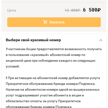
Оплата и доставка
Тарифы
6 500
руб.
13 000
Цена
руб.
Контакты
Заказать
Устройства
Выбери свой красивый номер
Участникам Акции предоставляется возможность получить
в пользование «красивый» абонентский номер по
акционной цене при соблюдении каждого из следующих
условий:
❗ При активации на абонентский номер добавляется услуга
Приоритетное обслуживание/Аренда номера/Подписка.
Наличие на абонентском номере одной из вышеуказанных
услуг подразумевает участие абонента в акции и
обязательство оплаты за услугу Приоритетное
обслуживание/Аренда номера/Подписка