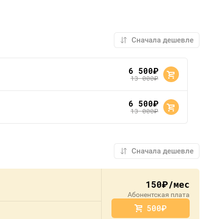
6 500
руб.
13 000
руб.
6 500
руб.
13 000
руб.
150
/мес
руб.
Абонентская плата
500
руб.