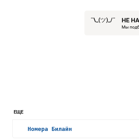
¯\_(
ツ
)_/¯
НЕ Н
Мы подб
ЕЩЕ
Номера Билайн