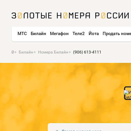
МТС
Билайн
Мегафон
Теле2
Йота
Продать ном
Билайн
Номера Билайн
(906) 613-4111