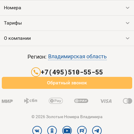
Номера
Тарифы
Все номера
Продать номер
О компании
Выгодные тарифы
Пополнить баланс
Все тарифы
Контакты
Владимирская область
Регион:
Партнерам
+7(495)510-55-55
Оплата и доставка
Обратный звонок
Карта сайта
© 2026 Золотые Номера Владимира