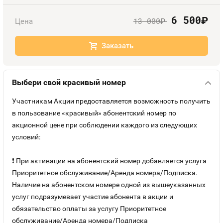
Оплата и доставка
Тарифы
6 500
руб.
13 000
Цена
руб.
Контакты
Заказать
Устройства
Выбери свой красивый номер
Участникам Акции предоставляется возможность получить
в пользование «красивый» абонентский номер по
акционной цене при соблюдении каждого из следующих
условий:
❗ При активации на абонентский номер добавляется услуга
Приоритетное обслуживание/Аренда номера/Подписка.
Наличие на абонентском номере одной из вышеуказанных
услуг подразумевает участие абонента в акции и
обязательство оплаты за услугу Приоритетное
обслуживание/Аренда номера/Подписка