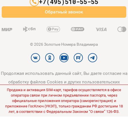
+7(495)510-55-55
Оплата и доставка
Обратный звонок
Карта сайта
© 2026 Золотые Номера Владимира
Продолжая использовать данный сайт, Вы даете согласие на
обработку файлов Cookies и других пользовательских
Продажа и активация SIM-карт, тарифов осуществляется в офисе
данных, в соответствии с
Политикой конфиденциальности
и
оператора связи при личном предъявлении паспорта, через
Политикой в отношении обработки персональных данных
.
официальные приложения оператора (саморегистрация) и
приложение ГосКлюч (УКЭП), только гражданам РФ достигшим 18
Все цены на сайте указаны без НДС.
лет, в соответствии с Федеральным Законом “О связи” 126-ФЗ.