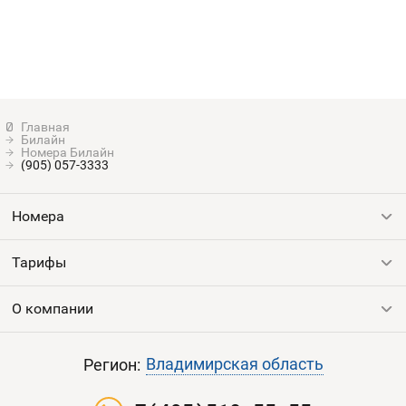
Билайн
Номера Билайн
(905) 057-3333
Номера
Тарифы
Все номера
Продать номер
О компании
Выгодные тарифы
Пополнить баланс
Все тарифы
Контакты
Владимирская область
Регион:
Партнерам