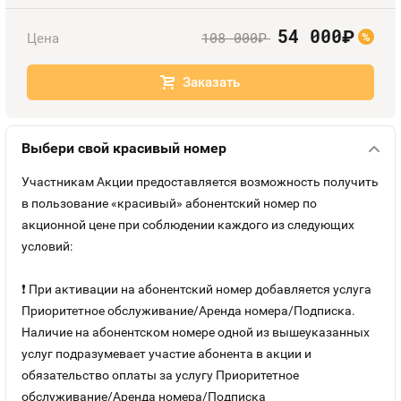
Оплата и доставка
Тарифы
54 000
руб.
108 000
Цена
руб.
%
Контакты
Заказать
Устройства
Выбери свой красивый номер
Участникам Акции предоставляется возможность получить
в пользование «красивый» абонентский номер по
акционной цене при соблюдении каждого из следующих
условий:
❗ При активации на абонентский номер добавляется услуга
Приоритетное обслуживание/Аренда номера/Подписка.
Наличие на абонентском номере одной из вышеуказанных
услуг подразумевает участие абонента в акции и
обязательство оплаты за услугу Приоритетное
обслуживание/Аренда номера/Подписка